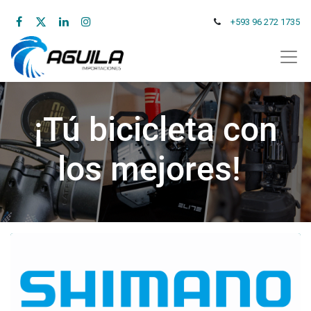
+593 96 272 1735
¡Tú bicicleta con
los mejores!