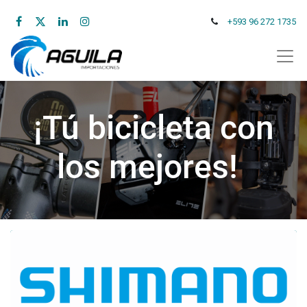
+593 96 272 1735
¡Tú bicicleta con
los mejores!