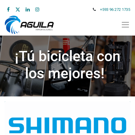
+593 96 272 1735
¡Tú bicicleta con
los mejores!