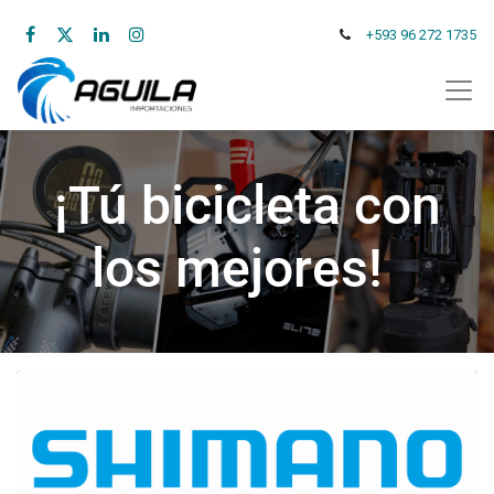
+593 96 272 1735
¡Tú bicicleta con
los mejores!