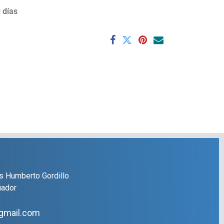
 días
s Humberto Gordillo
uador
gmail.com