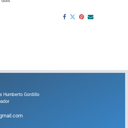
 días
s Humberto Gordillo
uador
gmail.com