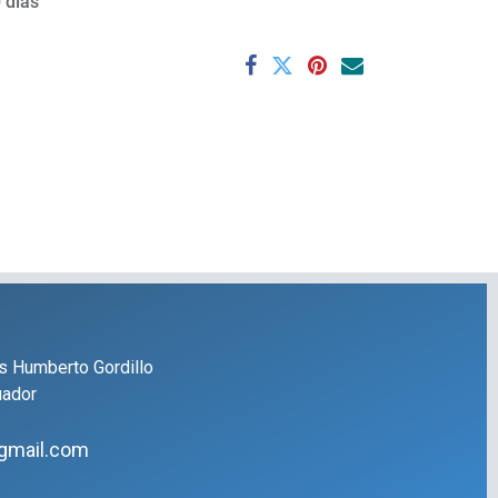
 días
s Humberto Gordillo
uador
gmail.com