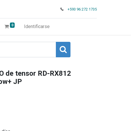
+593 96 272 1735
0
Identificarse
 de tensor RD-RX812
dow+ JP