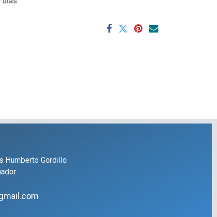
 días
s Humberto Gordillo
uador
gmail.com