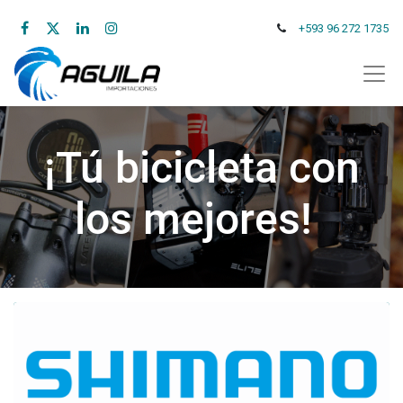
+593 96 272 1735
¡Tú bicicleta con
los mejores!