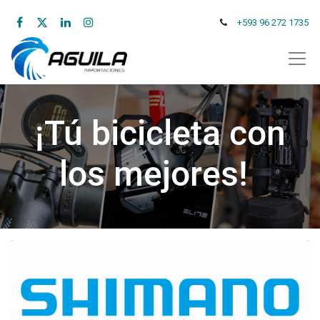
+593 96 272 1735
¡Tú bicicleta con
los mejores!