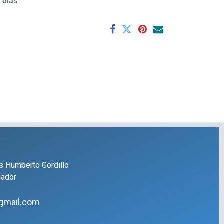
 días
s Humberto Gordillo
uador
gmail.com