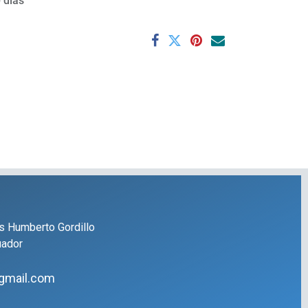
 días
s Humberto Gordillo
uador
gmail.com