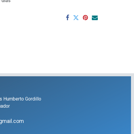
 días
s Humberto Gordillo
uador
gmail.com