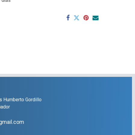
 días
s Humberto Gordillo
uador
gmail.com