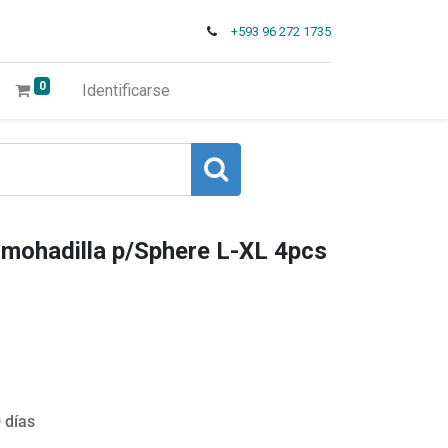
+593 96 272 1735
0
Identificarse
mohadilla p/Sphere L-XL 4pcs
 días