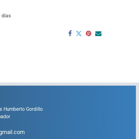
 días
s Humberto Gordillo
uador
gmail.com