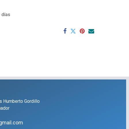
 días
s Humberto Gordillo
uador
gmail.com