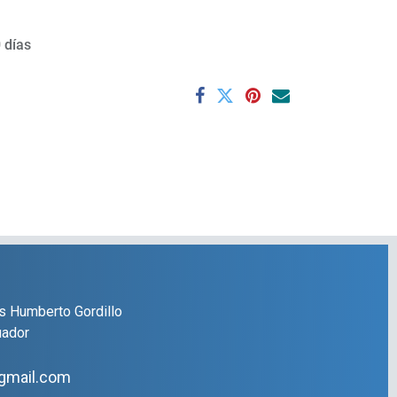
 días
s Humberto Gordillo
uador
gmail.com