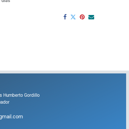
 días
s Humberto Gordillo
uador
gmail.com