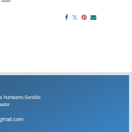
 días
s Humberto Gordillo
uador
gmail.com