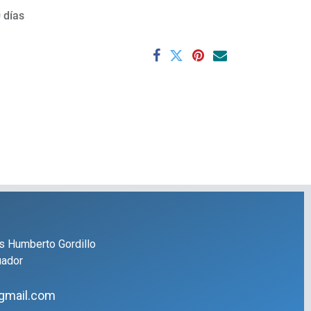
 días
s Humberto Gordillo
uador
gmail.com