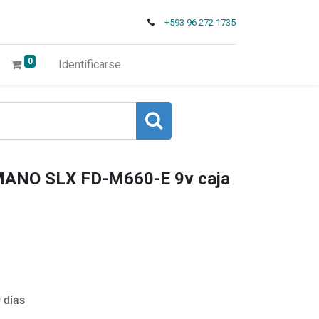
+593 96 272 1735
0
Identificarse
IMANO SLX FD-M660-E 9v caja
 días