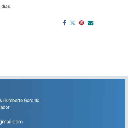
 días
s Humberto Gordillo
uador
gmail.com