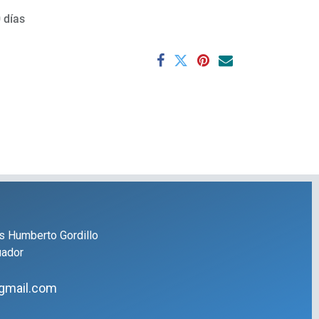
 días
s Humberto Gordillo
uador
gmail.com