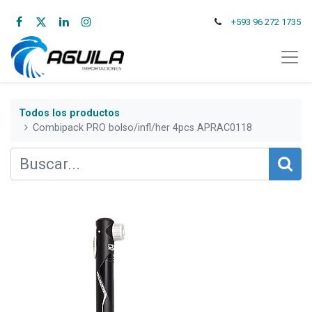
+593 96 272 1735
Todos los productos
Combipack PRO bolso/infl/her 4pcs APRAC0118