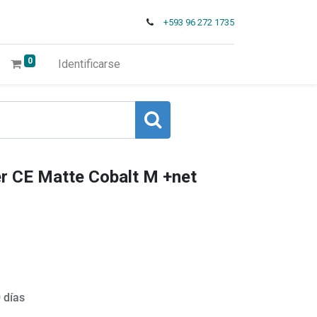
+593 96 272 1735
0
Identificarse
r CE Matte Cobalt M +net
 días