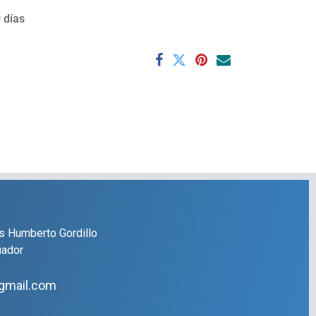
 días
s Humberto Gordillo
uador
gmail.com