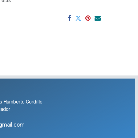
 días
s Humberto Gordillo
uador
gmail.com