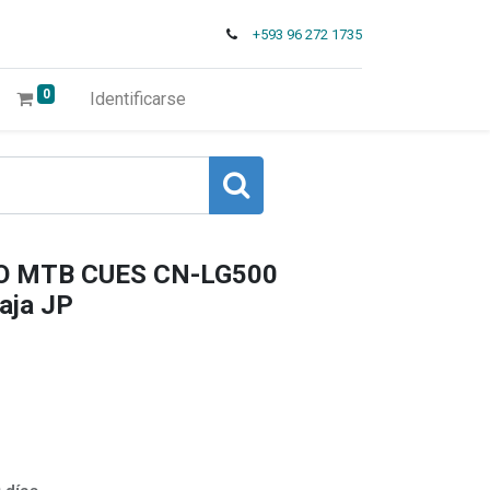
+593 96 272 1735
0
Identificarse
NO MTB CUES CN-LG500
aja JP